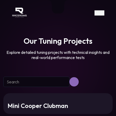
Raceroms
+306987706053
raceroms
https://www.facebook.com/rac
https://www.tiktok.com/@racer
raceroms
Contact us on Viber
Menu
Our Tuning Projects
Explore detailed tuning projects with technical insights and
real-world performance tests
Mini Cooper Clubman