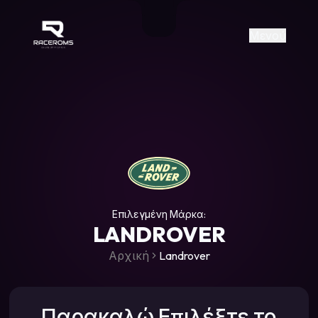
Raceroms
+306987706053
raceroms
https://www.facebook.com/rac
https://www.tiktok.com/@racer
raceroms
Contact us on Viber
Μενού
Επιλεγμένη Μάρκα:
LANDROVER
Αρχική
Landrover
Παρακαλώ Επιλέξτε το