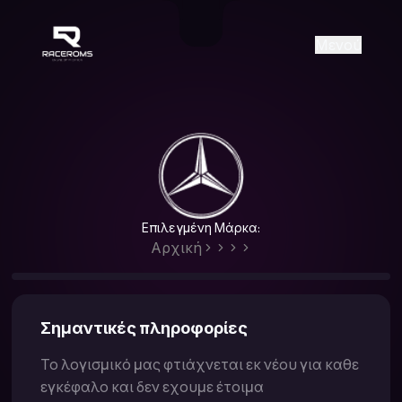
Raceroms
+306987706053
raceroms
https://www.facebook.com/rac
https://www.tiktok.com/@racer
raceroms
Contact us on Viber
Μενού
Επιλεγμένη Μάρκα:
Αρχική
Σημαντικές πληροφορίες
Το λογισμικό μας φτιάχνεται εκ νέου για καθε
εγκέφαλο και δεν εχουμε έτοιμα