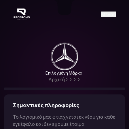
Raceroms
+306987706053
raceroms
https://www.facebook.com/rac
https://www.tiktok.com/@racer
raceroms
Contact us on Viber
Μενού
Επιλεγμένη Μάρκα:
Αρχική
Σημαντικές πληροφορίες
Το λογισμικό μας φτιάχνεται εκ νέου για καθε
εγκέφαλο και δεν εχουμε έτοιμα