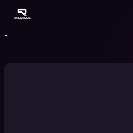
Raceroms
-