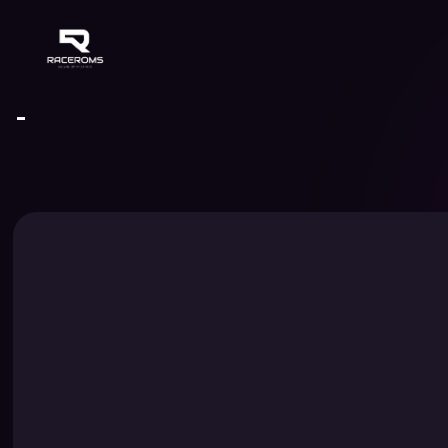
Raceroms
-