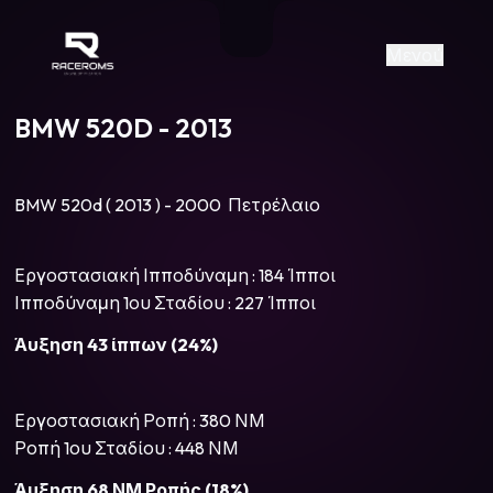
Raceroms
+306987706053
raceroms
https://www.facebook.com/rac
https://www.tiktok.com/@racer
raceroms
Contact us on Viber
Μενού
BMW 520D - 2013
BMW 520d ( 2013 ) - 2000 Πετρέλαιο
Εργοστασιακή Ιπποδύναμη : 184 Ίπποι
Ιπποδύναμη 1ου Σταδίου : 227 Ίπποι
Άυξηση 43 ίππων (24%)
Εργοστασιακή Ροπή : 380 ΝΜ
Ροπή 1ου Σταδίου : 448 ΝΜ
Άυξηση 68 ΝΜ Ροπής (18%)