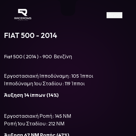
Raceroms
+306987706053
raceroms
https://www.facebook.com/rac
https://www.tiktok.com/@racer
raceroms
Contact us on Viber
Μενού
FIAT 500 - 2014
Fiat 500 ( 2014 ) - 900 Βενζίνη
Εργοστασιακή Ιπποδύναμη : 105 Ίπποι
Ιπποδύναμη 1ου Σταδίου : 119 Ίπποι
Άυξηση 14 ίππων (14%)
Εργοστασιακή Ροπή : 145 ΝΜ
Ροπή 1ου Σταδίου : 212 ΝΜ
Άυξηση 67 ΝΜ Ροπής (47%)