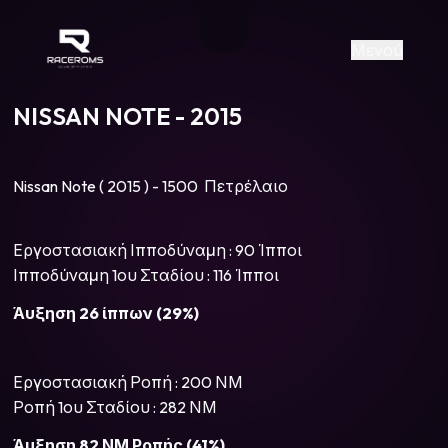
Raceroms
+306987706053
raceroms
https://www.facebook.com/rac
https://www.tiktok.com/@racer
raceroms
Contact us on Viber
Μενού
NISSAN NOTE - 2015
Nissan Note ( 2015 ) - 1500 Πετρέλαιο
Εργοστασιακή Ιπποδύναμη : 90 Ίπποι
Ιπποδύναμη 1ου Σταδίου : 116 Ίπποι
Άυξηση 26 ίππων (29%)
Εργοστασιακή Ροπή : 200 ΝΜ
Ροπή 1ου Σταδίου : 282 ΝΜ
Άυξηση 82 ΝΜ Ροπής (41%)