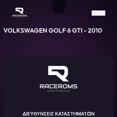
Raceroms
+306987706053
raceroms
https://www.facebook.com/rac
https://www.tiktok.com/@racer
raceroms
Contact us on Viber
Μενού
VOLKSWAGEN GOLF 6 GTI - 2010
ΔΙΕΥΘΥΝΣΕΙΣ ΚΑΤΑΣΤΗΜΑΤΩΝ