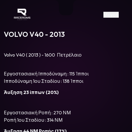
Raceroms
+306987706053
raceroms
https://www.facebook.com/rac
https://www.tiktok.com/@racer
raceroms
Contact us on Viber
Μενού
VOLVO V40 - 2013
Volvo V40 ( 2013 ) - 1600 Πετρέλαιο
Εργοστασιακή Ιπποδύναμη : 115 Ίπποι
Ιπποδύναμη 1ου Σταδίου : 138 Ίπποι
Άυξηση 23 ίππων (20%)
Εργοστασιακή Ροπή : 270 ΝΜ
Ροπή 1ου Σταδίου : 314 ΝΜ
Άυξηση 44 ΝΜ Ροπής (17%)