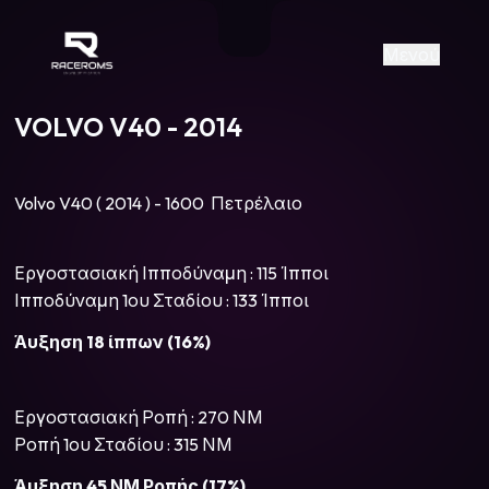
Raceroms
+306987706053
raceroms
https://www.facebook.com/rac
https://www.tiktok.com/@racer
raceroms
Contact us on Viber
Μενού
VOLVO V40 - 2014
Volvo V40 ( 2014 ) - 1600 Πετρέλαιο
Εργοστασιακή Ιπποδύναμη : 115 Ίπποι
Ιπποδύναμη 1ου Σταδίου : 133 Ίπποι
Άυξηση 18 ίππων (16%)
Εργοστασιακή Ροπή : 270 ΝΜ
Ροπή 1ου Σταδίου : 315 ΝΜ
Άυξηση 45 ΝΜ Ροπής (17%)