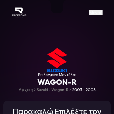
Raceroms
+306987706053
raceroms
https://www.facebook.com/rac
https://www.tiktok.com/@racer
raceroms
Contact us on Viber
Μενού
Επιλεγμένο Μοντέλο:
WAGON-R
Αρχική
Suzuki
Wagon-R
2003 - 2008
Παρακαλώ Επιλέξτε τον