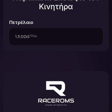
Κινητήρα
Πετρέλαιο
1.3 DDiS
70hp