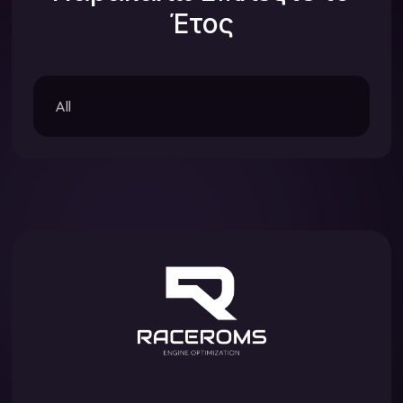
Έτος
All