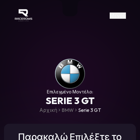
Raceroms
+306987706053
raceroms
https://www.facebook.com/rac
https://www.tiktok.com/@racer
raceroms
Contact us on Viber
Μενού
Επιλεγμένο Μοντέλο:
SERIE 3 GT
Αρχική
BMW
Serie 3 GT
Παρακαλώ Επιλέξτε το