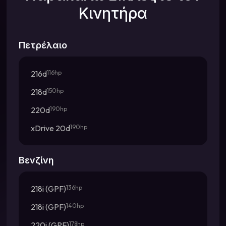
Κινητήρα
Πετρέλαιο
216d
116hp
218d
150hp
220d
190hp
xDrive 20d
190hp
Βενζίνη
218i (GPF)
136hp
218i (GPF)
140hp
220i (GPF)
178hp