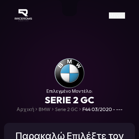
Raceroms
+306987706053
raceroms
https://www.facebook.com/rac
https://www.tiktok.com/@racer
raceroms
Contact us on Viber
Μενού
Επιλεγμένο Μοντέλο:
SERIE 2 GC
Αρχική
BMW
Serie 2 GC
F44 03/2020 - ---
Παρακαλώ Επιλέξτε τον